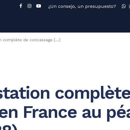
¿Un consejo, un presupuesto?
on complète de concassage [...]
 station complèt
en France au pé