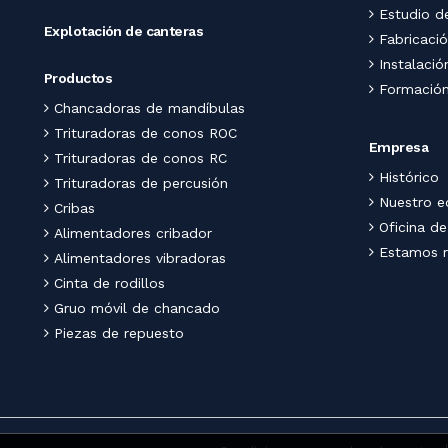
Estudio d
Explotación
de canteras
Fabricaci
Instalació
Productos
Formación
Chancadoras de mandíbulas
Trituradoras de conos ROC
Empresa
Trituradoras de conos RC
Histórico
Trituradoras de percusión
Nuestro e
Cribas
Oficina de
Alimentadores cribador
Estamos r
Alimentadores vibradoras
Cinta de rodillos
Gruo móvil de chancado
Piezas de
repuesto
T