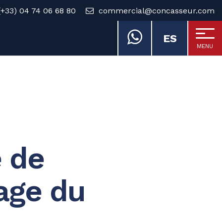
(+33) 04 74 06 68 80
commercial@concasseur.com
ES
MENU
e de
age du