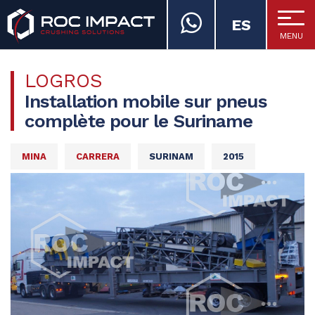
ES
MENU
ROC IMPACT
LOGROS
Installation mobile sur pneus
complète pour le Suriname
MINA
CARRERA
SURINAM
2015